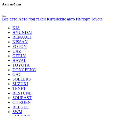
Автомобили
Все авто
Авто под такси
Китайские авто
Импорт Toyota
KIA
HYUNDAI
RENAULT
NISSAN
FOTON
UAZ
GEELY
HAVAL
TOYOTA
DONGFENG
GAC
SOLLERS
SUZUKI
TENET
BESTUNE
SOUEAST
CITROEN
BELGEE
SWM