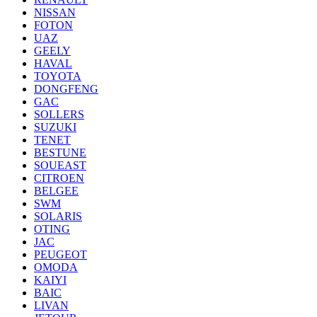
NISSAN
FOTON
UAZ
GEELY
HAVAL
TOYOTA
DONGFENG
GAC
SOLLERS
SUZUKI
TENET
BESTUNE
SOUEAST
CITROEN
BELGEE
SWM
SOLARIS
OTING
JAC
PEUGEOT
OMODA
KAIYI
BAIC
LIVAN