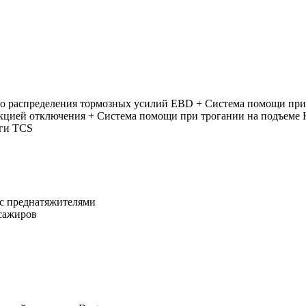
го распределения тормозных усилий EBD + Система помощи пр
нкцией отключения + Система помощи при трогании на подъеме
яги TCS
 с преднатяжителями
сажиров