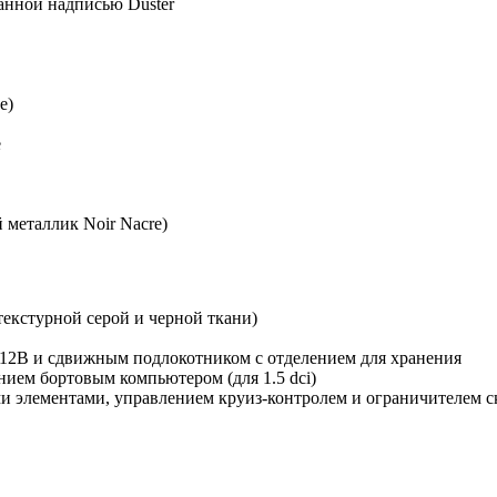
анной надписью Duster
e)
е
 металлик Noir Nacre)
текстурной серой и черной ткани)
й 12В и сдвижным подлокотником с отделением для хранения
ием бортовым компьютером (для 1.5 dci)
 элементами, управлением круиз-контролем и ограничителем с