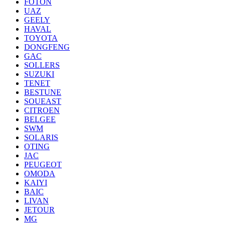
FOTON
UAZ
GEELY
HAVAL
TOYOTA
DONGFENG
GAC
SOLLERS
SUZUKI
TENET
BESTUNE
SOUEAST
CITROEN
BELGEE
SWM
SOLARIS
OTING
JAC
PEUGEOT
OMODA
KAIYI
BAIC
LIVAN
JETOUR
MG