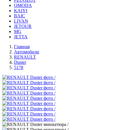
PEUGEOT
OMODA
KAIYI
BAIC
LIVAN
JETOUR
MG
JETTA
Главная
Автомобили
RENAULT
Duster
5178