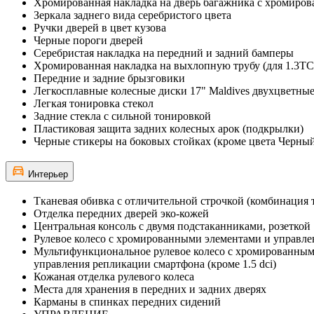
Хромированная накладка на дверь багажника с хромиров
Зеркала заднего вида серебристого цвета
Ручки дверей в цвет кузова
Черные пороги дверей
Серебристая накладка на передний и задний бамперы
Хромированная накладка на выхлопную трубу (для 1.3TC
Передние и задние брызговики
Легкосплавные колесные диски 17" Maldives двухцветны
Легкая тонировка стекол
Задние стекла с сильной тонировкой
Пластиковая защита задних колесных арок (подкрылки)
Черные стикеры на боковых стойках (кроме цвета Черный
Интерьер
Тканевая обивка с отличительной строчкой (комбинация 
Отделка передних дверей эко-кожей
Центральная консоль с двумя подстаканниками, розетко
Рулевое колесо с хромированными элементами и управлен
Мультифункциональное рулевое колесо с хромированными
управления репликации смартфона (кроме 1.5 dci)
Кожаная отделка рулевого колеса
Места для хранения в передних и задних дверях
Карманы в спинках передних сидений