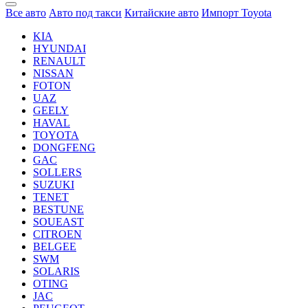
Все авто
Авто под такси
Китайские авто
Импорт Toyota
KIA
HYUNDAI
RENAULT
NISSAN
FOTON
UAZ
GEELY
HAVAL
TOYOTA
DONGFENG
GAC
SOLLERS
SUZUKI
TENET
BESTUNE
SOUEAST
CITROEN
BELGEE
SWM
SOLARIS
OTING
JAC