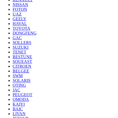
NISSAN
FOTON
UAZ
GEELY
HAVAL
TOYOTA
DONGFENG
GAC
SOLLERS
SUZUKI
TENET
BESTUNE
SOUEAST
CITROEN
BELGEE
SWM
SOLARIS
OTING
JAC
PEUGEOT
OMODA
KAIYI
BAIC
LIVAN