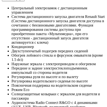
Центральный электрозамок с дистанционным
управлением
Система дистанционного запуска двигателя Renault Start
(Система дистанционного запуска двигателя доступна в
сочетании с бензиновыми двигателями. Функция
программирования системы доступна при
приобретении пакета «Мультимедиа», при его
отсутствии - дистанционный запуск двигателя
активируется с ключа)
Кондиционер
Двухступенчатый подогрев передних сидений
Обогрев лобового стекла и форсунок омывателя (кроме
1.5 dci)
Наружные зеркала с электроприводом и обогревом
Передние и задние электростеклоподъемники,
импульсный со стороны водителя
Регулировка руля по высоте и по вылету
Регулировка водительского сиденья по высоте
Поясничная поддержка на водительском сиденье
Режим Eco
Солнцезащитные козырьки с зеркалом для водителя и
пассажира
Аудиосистема Radio Connect R&GO с 4 динамиками
(AUX, USB, Bluetooth, подрулевой джойстик,