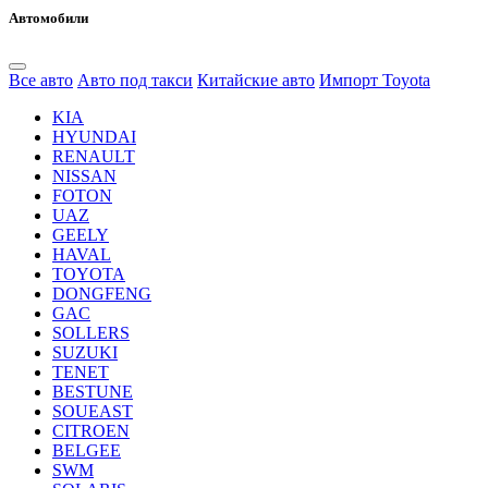
Автомобили
Все авто
Авто под такси
Китайские авто
Импорт Toyota
KIA
HYUNDAI
RENAULT
NISSAN
FOTON
UAZ
GEELY
HAVAL
TOYOTA
DONGFENG
GAC
SOLLERS
SUZUKI
TENET
BESTUNE
SOUEAST
CITROEN
BELGEE
SWM