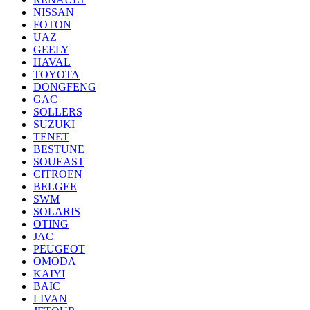
NISSAN
FOTON
UAZ
GEELY
HAVAL
TOYOTA
DONGFENG
GAC
SOLLERS
SUZUKI
TENET
BESTUNE
SOUEAST
CITROEN
BELGEE
SWM
SOLARIS
OTING
JAC
PEUGEOT
OMODA
KAIYI
BAIC
LIVAN