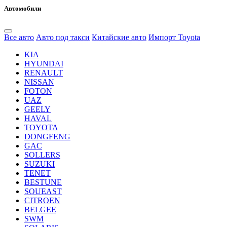
Автомобили
Все авто
Авто под такси
Китайские авто
Импорт Toyota
KIA
HYUNDAI
RENAULT
NISSAN
FOTON
UAZ
GEELY
HAVAL
TOYOTA
DONGFENG
GAC
SOLLERS
SUZUKI
TENET
BESTUNE
SOUEAST
CITROEN
BELGEE
SWM