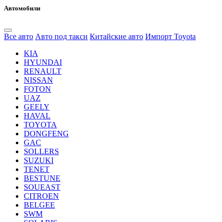
Автомобили
Все авто
Авто под такси
Китайские авто
Импорт Toyota
KIA
HYUNDAI
RENAULT
NISSAN
FOTON
UAZ
GEELY
HAVAL
TOYOTA
DONGFENG
GAC
SOLLERS
SUZUKI
TENET
BESTUNE
SOUEAST
CITROEN
BELGEE
SWM