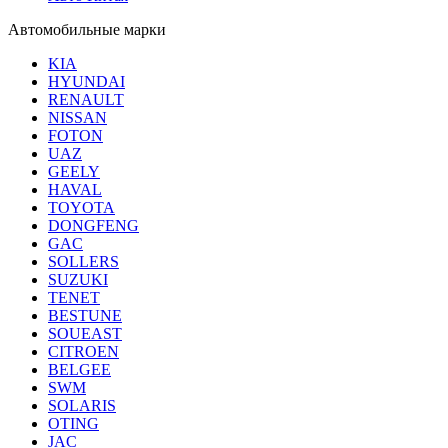
Автомобильные марки
KIA
HYUNDAI
RENAULT
NISSAN
FOTON
UAZ
GEELY
HAVAL
TOYOTA
DONGFENG
GAC
SOLLERS
SUZUKI
TENET
BESTUNE
SOUEAST
CITROEN
BELGEE
SWM
SOLARIS
OTING
JAC