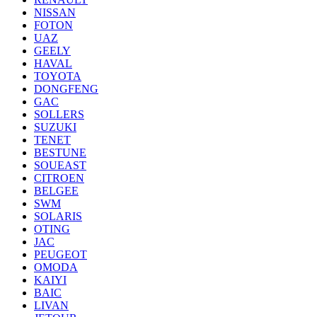
NISSAN
FOTON
UAZ
GEELY
HAVAL
TOYOTA
DONGFENG
GAC
SOLLERS
SUZUKI
TENET
BESTUNE
SOUEAST
CITROEN
BELGEE
SWM
SOLARIS
OTING
JAC
PEUGEOT
OMODA
KAIYI
BAIC
LIVAN