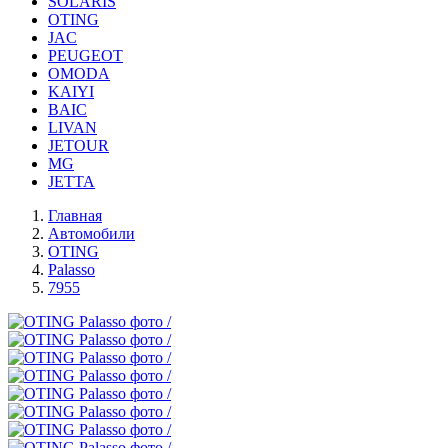
SOLARIS
OTING
JAC
PEUGEOT
OMODA
KAIYI
BAIC
LIVAN
JETOUR
MG
JETTA
Главная
Автомобили
OTING
Palasso
7955