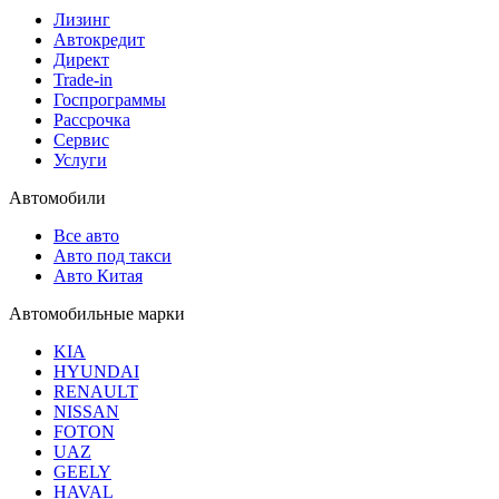
Лизинг
Автокредит
Директ
Trade-in
Госпрограммы
Рассрочка
Сервис
Услуги
Автомобили
Все авто
Авто под такси
Авто Китая
Автомобильные марки
KIA
HYUNDAI
RENAULT
NISSAN
FOTON
UAZ
GEELY
HAVAL