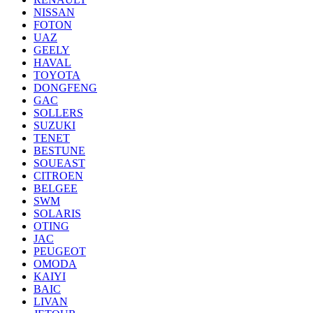
NISSAN
FOTON
UAZ
GEELY
HAVAL
TOYOTA
DONGFENG
GAC
SOLLERS
SUZUKI
TENET
BESTUNE
SOUEAST
CITROEN
BELGEE
SWM
SOLARIS
OTING
JAC
PEUGEOT
OMODA
KAIYI
BAIC
LIVAN