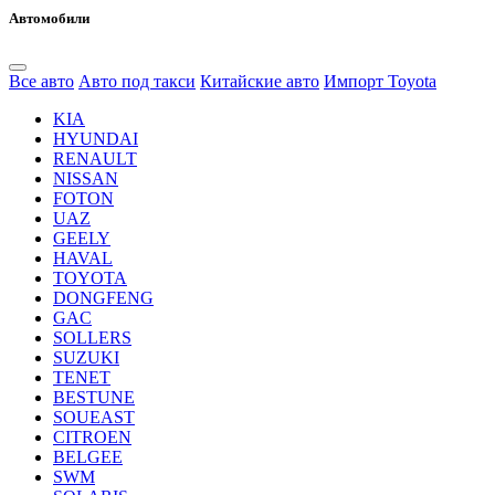
Автомобили
Все авто
Авто под такси
Китайские авто
Импорт Toyota
KIA
HYUNDAI
RENAULT
NISSAN
FOTON
UAZ
GEELY
HAVAL
TOYOTA
DONGFENG
GAC
SOLLERS
SUZUKI
TENET
BESTUNE
SOUEAST
CITROEN
BELGEE
SWM