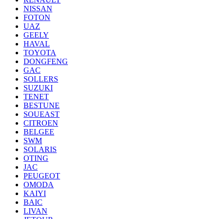
NISSAN
FOTON
UAZ
GEELY
HAVAL
TOYOTA
DONGFENG
GAC
SOLLERS
SUZUKI
TENET
BESTUNE
SOUEAST
CITROEN
BELGEE
SWM
SOLARIS
OTING
JAC
PEUGEOT
OMODA
KAIYI
BAIC
LIVAN