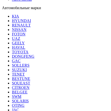
Автомобильные марки
KIA
HYUNDAI
RENAULT
NISSAN
FOTON
UAZ
GEELY
HAVAL
TOYOTA
DONGFENG
GAC
SOLLERS
SUZUKI
TENET
BESTUNE
SOUEAST
CITROEN
BELGEE
SWM
SOLARIS
OTING
JAC