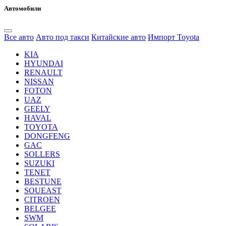
Автомобили
Все авто
Авто под такси
Китайские авто
Импорт Toyota
KIA
HYUNDAI
RENAULT
NISSAN
FOTON
UAZ
GEELY
HAVAL
TOYOTA
DONGFENG
GAC
SOLLERS
SUZUKI
TENET
BESTUNE
SOUEAST
CITROEN
BELGEE
SWM