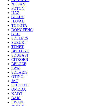
NISSAN
FOTON
UAZ
GEELY
HAVAL
TOYOTA
DONGFENG
GAC
SOLLERS
SUZUKI
TENET
BESTUNE
SOUEAST
CITROEN
BELGEE
SWM
SOLARIS
OTING
JAC
PEUGEOT
OMODA
KAIYI
BAIC
LIVAN