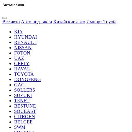
Автомобили
Все авто
Авто под такси
Китайские авто
Импорт Toyota
KIA
HYUNDAI
RENAULT
NISSAN
FOTON
UAZ
GEELY
HAVAL
TOYOTA
DONGFENG
GAC
SOLLERS
SUZUKI
TENET
BESTUNE
SOUEAST
CITROEN
BELGEE
SWM