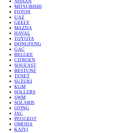
NISSAN
MITSUBISHI
FOTON
UAZ
GEELY
MAZDA
HAVAL
TOYOTA
DONGFENG
GAC
BELGEE
CITROEN
SOUEAST
BESTUNE
TENET
SUZUKI
KGM
SOLLERS
SWM
SOLARIS
OTING
JAC
PEUGEOT
OMODA
KAIYI