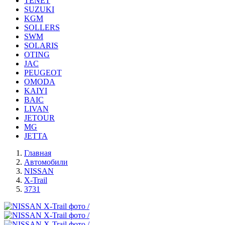
TENET
SUZUKI
KGM
SOLLERS
SWM
SOLARIS
OTING
JAC
PEUGEOT
OMODA
KAIYI
BAIC
LIVAN
JETOUR
MG
JETTA
Главная
Автомобили
NISSAN
X-Trail
3731