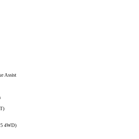
 Assist
а
T)
.5 4WD)