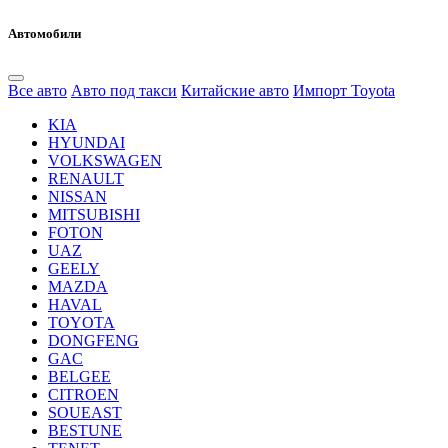
Автомобили
Все авто
Авто под такси
Китайские авто
Импорт Toyota
KIA
HYUNDAI
VOLKSWAGEN
RENAULT
NISSAN
MITSUBISHI
FOTON
UAZ
GEELY
MAZDA
HAVAL
TOYOTA
DONGFENG
GAC
BELGEE
CITROEN
SOUEAST
BESTUNE