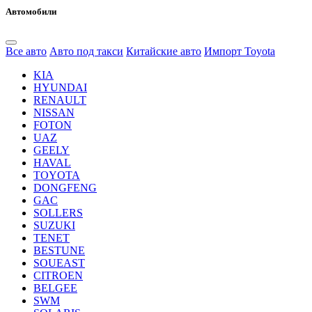
Автомобили
Все авто
Авто под такси
Китайские авто
Импорт Toyota
KIA
HYUNDAI
RENAULT
NISSAN
FOTON
UAZ
GEELY
HAVAL
TOYOTA
DONGFENG
GAC
SOLLERS
SUZUKI
TENET
BESTUNE
SOUEAST
CITROEN
BELGEE
SWM