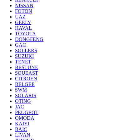
NISSAN
FOTON
UAZ
GEELY
HAVAL
TOYOTA
DONGFENG
GAC
SOLLERS
SUZUKI
TENET
BESTUNE
SOUEAST
CITROEN
BELGEE
SWM
SOLARIS
OTING
JAC
PEUGEOT
OMODA
KAIYI
BAIC
LIVAN