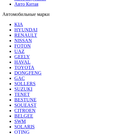
Авто Китая
Автомобильные марки
KIA
HYUNDAI
RENAULT
NISSAN
FOTON
UAZ
GEELY
HAVAL
TOYOTA
DONGFENG
GAC
SOLLERS
SUZUKI
TENET
BESTUNE
SOUEAST
CITROEN
BELGEE
SWM
SOLARIS
OTING