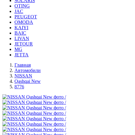
SOLARIS
OTING
JAC
PEUGEOT
OMODA
KAIYI
BAIC
LIVAN
JETOUR
MG
JETTA
Главная
Автомобили
NISSAN
Qashqai New
8776