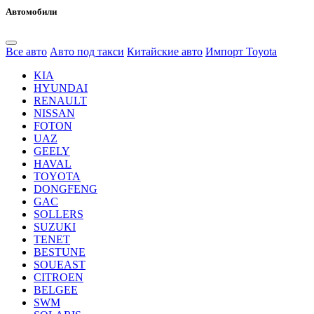
Автомобили
Все авто
Авто под такси
Китайские авто
Импорт Toyota
KIA
HYUNDAI
RENAULT
NISSAN
FOTON
UAZ
GEELY
HAVAL
TOYOTA
DONGFENG
GAC
SOLLERS
SUZUKI
TENET
BESTUNE
SOUEAST
CITROEN
BELGEE
SWM