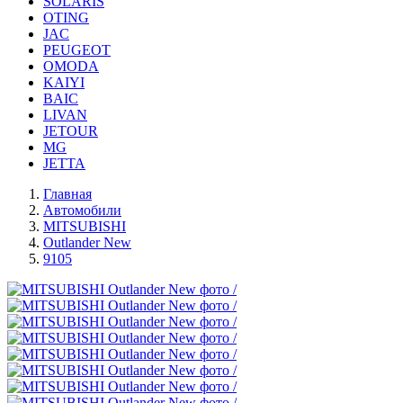
SOLARIS
OTING
JAC
PEUGEOT
OMODA
KAIYI
BAIC
LIVAN
JETOUR
MG
JETTA
Главная
Автомобили
MITSUBISHI
Outlander New
9105