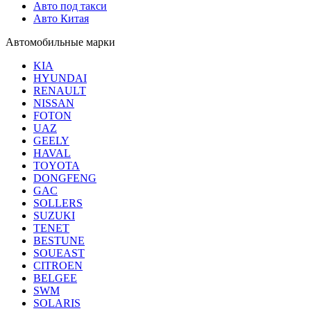
Авто под такси
Авто Китая
Автомобильные марки
KIA
HYUNDAI
RENAULT
NISSAN
FOTON
UAZ
GEELY
HAVAL
TOYOTA
DONGFENG
GAC
SOLLERS
SUZUKI
TENET
BESTUNE
SOUEAST
CITROEN
BELGEE
SWM
SOLARIS