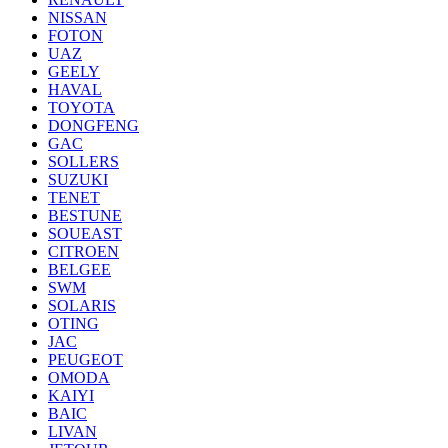
NISSAN
FOTON
UAZ
GEELY
HAVAL
TOYOTA
DONGFENG
GAC
SOLLERS
SUZUKI
TENET
BESTUNE
SOUEAST
CITROEN
BELGEE
SWM
SOLARIS
OTING
JAC
PEUGEOT
OMODA
KAIYI
BAIC
LIVAN