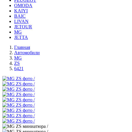
PEUGEOT
OMODA
KAIYI
BAIC
LIVAN
JETOUR
MG
JETTA
Главная
Автомобили
MG
ZS
6421