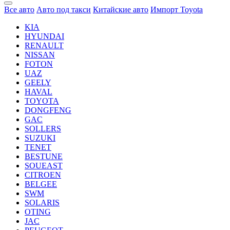
Все авто
Авто под такси
Китайские авто
Импорт Toyota
KIA
HYUNDAI
RENAULT
NISSAN
FOTON
UAZ
GEELY
HAVAL
TOYOTA
DONGFENG
GAC
SOLLERS
SUZUKI
TENET
BESTUNE
SOUEAST
CITROEN
BELGEE
SWM
SOLARIS
OTING
JAC