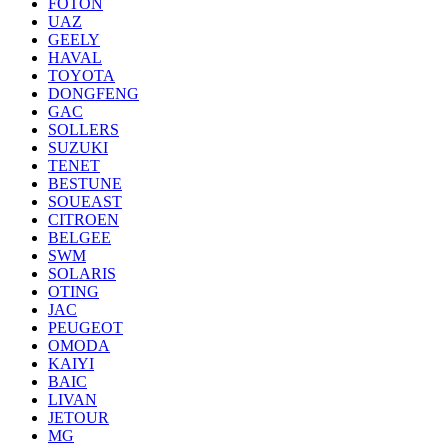
FOTON
UAZ
GEELY
HAVAL
TOYOTA
DONGFENG
GAC
SOLLERS
SUZUKI
TENET
BESTUNE
SOUEAST
CITROEN
BELGEE
SWM
SOLARIS
OTING
JAC
PEUGEOT
OMODA
KAIYI
BAIC
LIVAN
JETOUR
MG