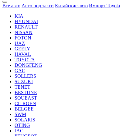
Все авто
Авто под такси
Китайские авто
Импорт Toyota
KIA
HYUNDAI
RENAULT
NISSAN
FOTON
UAZ
GEELY
HAVAL
TOYOTA
DONGFENG
GAC
SOLLERS
SUZUKI
TENET
BESTUNE
SOUEAST
CITROEN
BELGEE
SWM
SOLARIS
OTING
JAC