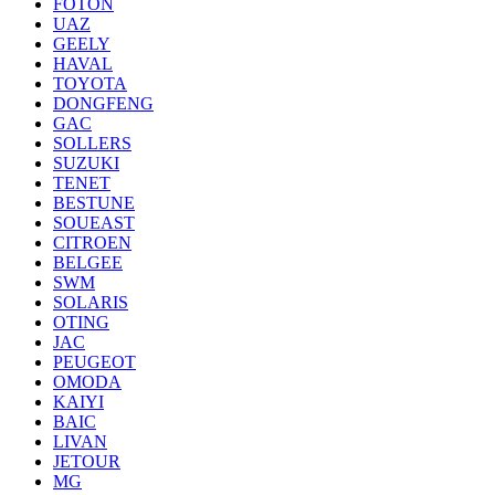
FOTON
UAZ
GEELY
HAVAL
TOYOTA
DONGFENG
GAC
SOLLERS
SUZUKI
TENET
BESTUNE
SOUEAST
CITROEN
BELGEE
SWM
SOLARIS
OTING
JAC
PEUGEOT
OMODA
KAIYI
BAIC
LIVAN
JETOUR
MG