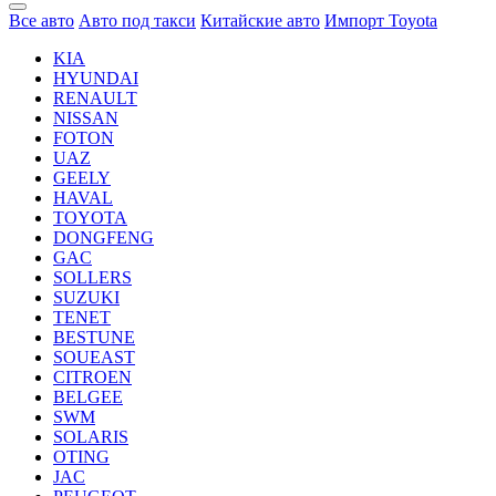
Все авто
Авто под такси
Китайские авто
Импорт Toyota
KIA
HYUNDAI
RENAULT
NISSAN
FOTON
UAZ
GEELY
HAVAL
TOYOTA
DONGFENG
GAC
SOLLERS
SUZUKI
TENET
BESTUNE
SOUEAST
CITROEN
BELGEE
SWM
SOLARIS
OTING
JAC