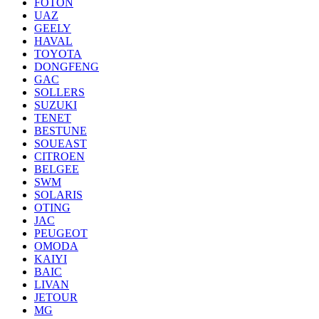
FOTON
UAZ
GEELY
HAVAL
TOYOTA
DONGFENG
GAC
SOLLERS
SUZUKI
TENET
BESTUNE
SOUEAST
CITROEN
BELGEE
SWM
SOLARIS
OTING
JAC
PEUGEOT
OMODA
KAIYI
BAIC
LIVAN
JETOUR
MG