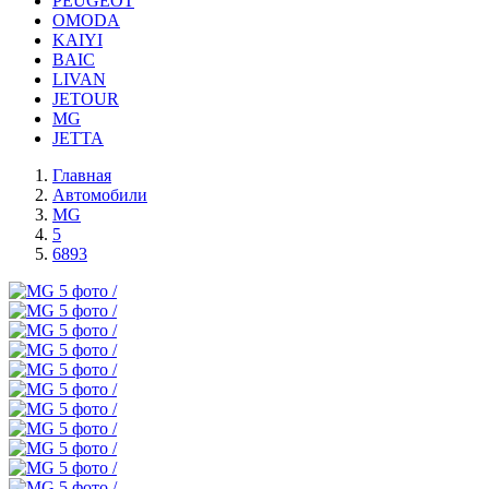
PEUGEOT
OMODA
KAIYI
BAIC
LIVAN
JETOUR
MG
JETTA
Главная
Автомобили
MG
5
6893