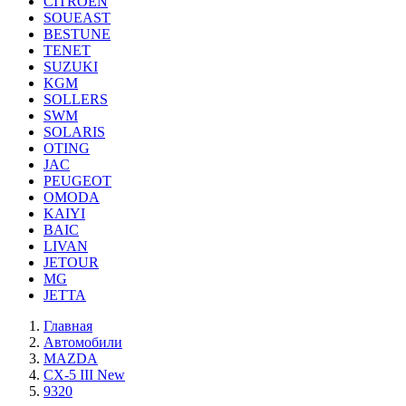
CITROEN
SOUEAST
BESTUNE
TENET
SUZUKI
KGM
SOLLERS
SWM
SOLARIS
OTING
JAC
PEUGEOT
OMODA
KAIYI
BAIC
LIVAN
JETOUR
MG
JETTA
Главная
Автомобили
MAZDA
CX-5 III New
9320