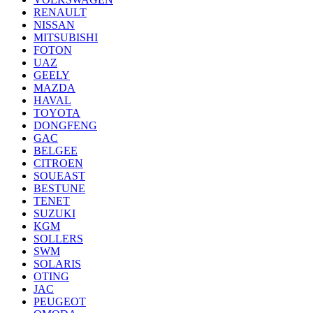
RENAULT
NISSAN
MITSUBISHI
FOTON
UAZ
GEELY
MAZDA
HAVAL
TOYOTA
DONGFENG
GAC
BELGEE
CITROEN
SOUEAST
BESTUNE
TENET
SUZUKI
KGM
SOLLERS
SWM
SOLARIS
OTING
JAC
PEUGEOT