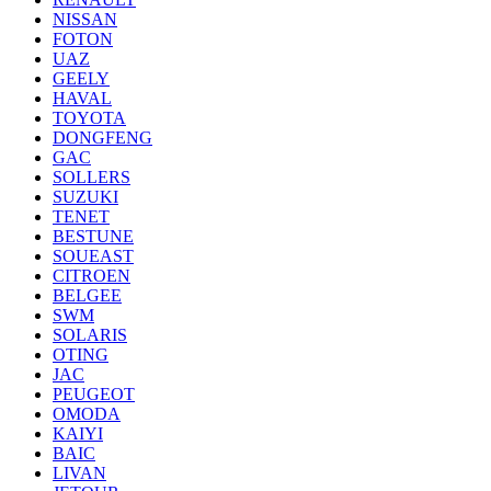
NISSAN
FOTON
UAZ
GEELY
HAVAL
TOYOTA
DONGFENG
GAC
SOLLERS
SUZUKI
TENET
BESTUNE
SOUEAST
CITROEN
BELGEE
SWM
SOLARIS
OTING
JAC
PEUGEOT
OMODA
KAIYI
BAIC
LIVAN