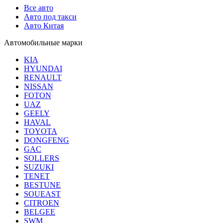
Все авто
Авто под такси
Авто Китая
Автомобильные марки
KIA
HYUNDAI
RENAULT
NISSAN
FOTON
UAZ
GEELY
HAVAL
TOYOTA
DONGFENG
GAC
SOLLERS
SUZUKI
TENET
BESTUNE
SOUEAST
CITROEN
BELGEE
SWM