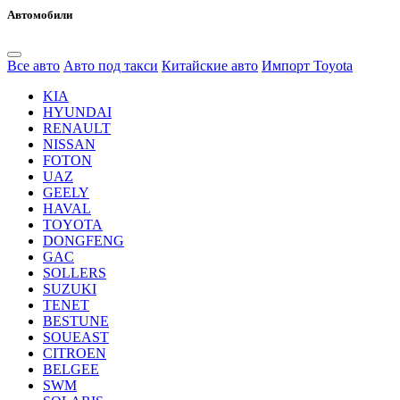
Автомобили
Все авто
Авто под такси
Китайские авто
Импорт Toyota
KIA
HYUNDAI
RENAULT
NISSAN
FOTON
UAZ
GEELY
HAVAL
TOYOTA
DONGFENG
GAC
SOLLERS
SUZUKI
TENET
BESTUNE
SOUEAST
CITROEN
BELGEE
SWM