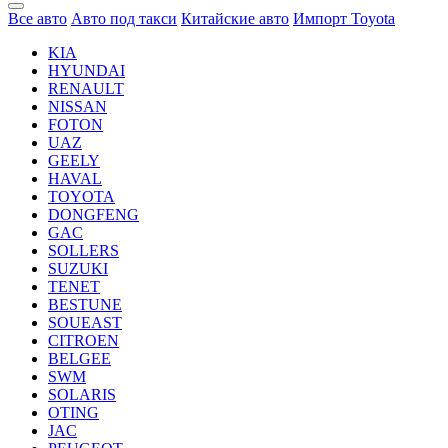
Все авто
Авто под такси
Китайские авто
Импорт Toyota
KIA
HYUNDAI
RENAULT
NISSAN
FOTON
UAZ
GEELY
HAVAL
TOYOTA
DONGFENG
GAC
SOLLERS
SUZUKI
TENET
BESTUNE
SOUEAST
CITROEN
BELGEE
SWM
SOLARIS
OTING
JAC