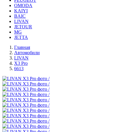
PEUGEOT
OMODA
KAIYI
BAIC
LIVAN
JETOUR
MG
JETTA
Главная
Автомобили
LIVAN
X3 Pro
6613