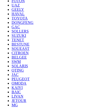
FOTON
UAZ
GEELY
HAVAL
TOYOTA
DONGFENG
GAC
SOLLERS
SUZUKI
TENET
BESTUNE
SOUEAST
CITROEN
BELGEE
SWM
SOLARIS
OTING
JAC
PEUGEOT
OMODA
KAIYI
BAIC
LIVAN
JETOUR
MG