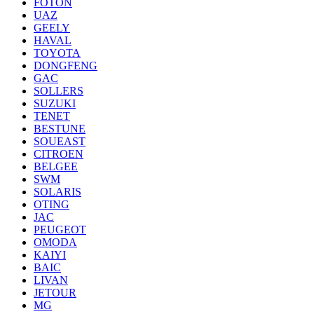
FOTON
UAZ
GEELY
HAVAL
TOYOTA
DONGFENG
GAC
SOLLERS
SUZUKI
TENET
BESTUNE
SOUEAST
CITROEN
BELGEE
SWM
SOLARIS
OTING
JAC
PEUGEOT
OMODA
KAIYI
BAIC
LIVAN
JETOUR
MG