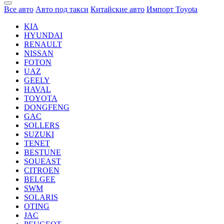
Все авто
Авто под такси
Китайские авто
Импорт Toyota
KIA
HYUNDAI
RENAULT
NISSAN
FOTON
UAZ
GEELY
HAVAL
TOYOTA
DONGFENG
GAC
SOLLERS
SUZUKI
TENET
BESTUNE
SOUEAST
CITROEN
BELGEE
SWM
SOLARIS
OTING
JAC