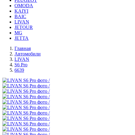
PEUGEOT
OMODA
KAIYI
BAIC
LIVAN
JETOUR
MG
JETTA
Главная
Автомобили
LIVAN
S6 Pro
6639