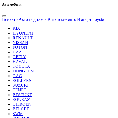
Автомобили
Все авто
Авто под такси
Китайские авто
Импорт Toyota
KIA
HYUNDAI
RENAULT
NISSAN
FOTON
UAZ
GEELY
HAVAL
TOYOTA
DONGFENG
GAC
SOLLERS
SUZUKI
TENET
BESTUNE
SOUEAST
CITROEN
BELGEE
SWM