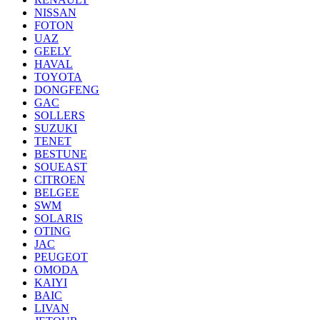
NISSAN
FOTON
UAZ
GEELY
HAVAL
TOYOTA
DONGFENG
GAC
SOLLERS
SUZUKI
TENET
BESTUNE
SOUEAST
CITROEN
BELGEE
SWM
SOLARIS
OTING
JAC
PEUGEOT
OMODA
KAIYI
BAIC
LIVAN