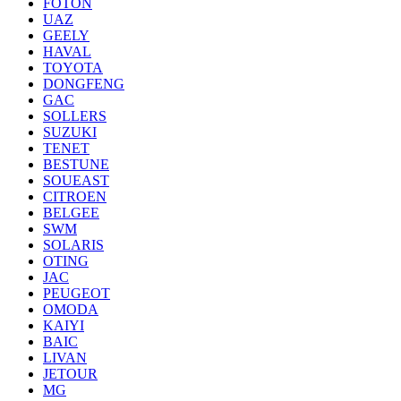
FOTON
UAZ
GEELY
HAVAL
TOYOTA
DONGFENG
GAC
SOLLERS
SUZUKI
TENET
BESTUNE
SOUEAST
CITROEN
BELGEE
SWM
SOLARIS
OTING
JAC
PEUGEOT
OMODA
KAIYI
BAIC
LIVAN
JETOUR
MG