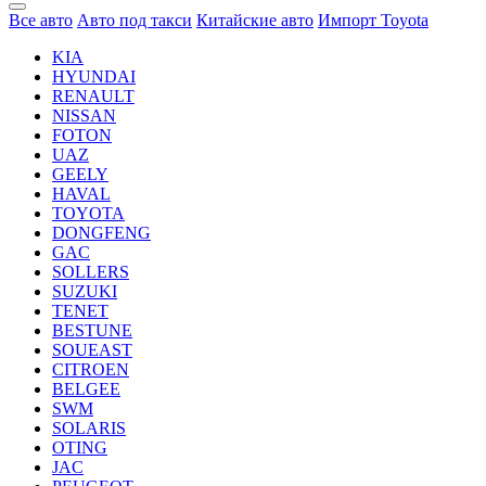
Все авто
Авто под такси
Китайские авто
Импорт Toyota
KIA
HYUNDAI
RENAULT
NISSAN
FOTON
UAZ
GEELY
HAVAL
TOYOTA
DONGFENG
GAC
SOLLERS
SUZUKI
TENET
BESTUNE
SOUEAST
CITROEN
BELGEE
SWM
SOLARIS
OTING
JAC