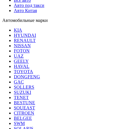
Все авто
Авто под такси
Авто Китая
Автомобильные марки
KIA
HYUNDAI
RENAULT
NISSAN
FOTON
UAZ
GEELY
HAVAL
TOYOTA
DONGFENG
GAC
SOLLERS
SUZUKI
TENET
BESTUNE
SOUEAST
CITROEN
BELGEE
SWM
SOLARIS