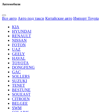
Автомобили
Все авто
Авто под такси
Китайские авто
Импорт Toyota
KIA
HYUNDAI
RENAULT
NISSAN
FOTON
UAZ
GEELY
HAVAL
TOYOTA
DONGFENG
GAC
SOLLERS
SUZUKI
TENET
BESTUNE
SOUEAST
CITROEN
BELGEE
SWM