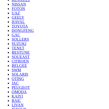
NISSAN
FOTON
UAZ
GEELY
HAVAL
TOYOTA
DONGFENG
GAC
SOLLERS
SUZUKI
TENET
BESTUNE
SOUEAST
CITROEN
BELGEE
SWM
SOLARIS
OTING
JAC
PEUGEOT
OMODA
KAIYI
BAIC
LIVAN