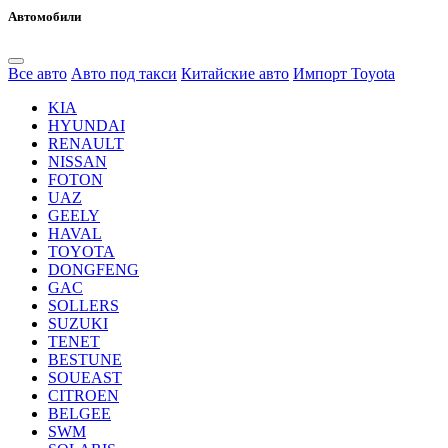
Автомобили
Все авто
Авто под такси
Китайские авто
Импорт Toyota
KIA
HYUNDAI
RENAULT
NISSAN
FOTON
UAZ
GEELY
HAVAL
TOYOTA
DONGFENG
GAC
SOLLERS
SUZUKI
TENET
BESTUNE
SOUEAST
CITROEN
BELGEE
SWM