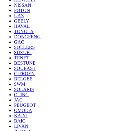
NISSAN
FOTON
UAZ
GEELY
HAVAL
TOYOTA
DONGFENG
GAC
SOLLERS
SUZUKI
TENET
BESTUNE
SOUEAST
CITROEN
BELGEE
SWM
SOLARIS
OTING
JAC
PEUGEOT
OMODA
KAIYI
BAIC
LIVAN