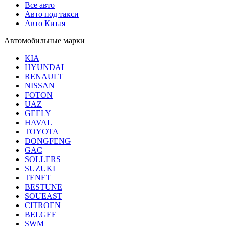
Все авто
Авто под такси
Авто Китая
Автомобильные марки
KIA
HYUNDAI
RENAULT
NISSAN
FOTON
UAZ
GEELY
HAVAL
TOYOTA
DONGFENG
GAC
SOLLERS
SUZUKI
TENET
BESTUNE
SOUEAST
CITROEN
BELGEE
SWM