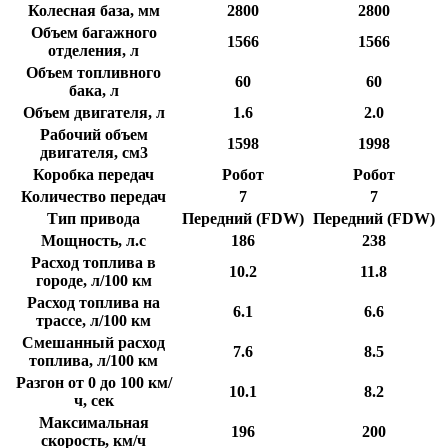
Колесная база, мм
2800
2800
Объем багажного
1566
1566
отделения, л
Объем топливного
60
60
бака, л
Объем двигателя, л
1.6
2.0
Рабочий объем
1598
1998
двигателя, см3
Коробка передач
Робот
Робот
Количество передач
7
7
Тип привода
Передний (FDW)
Передний (FDW)
Мощность, л.с
186
238
Расход топлива в
10.2
11.8
городе, л/100 км
Расход топлива на
6.1
6.6
трассе, л/100 км
Смешанный расход
7.6
8.5
топлива, л/100 км
Разгон от 0 до 100 км/
10.1
8.2
ч, сек
Максимальная
196
200
скорость, км/ч