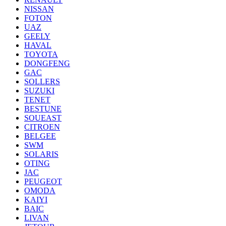
NISSAN
FOTON
UAZ
GEELY
HAVAL
TOYOTA
DONGFENG
GAC
SOLLERS
SUZUKI
TENET
BESTUNE
SOUEAST
CITROEN
BELGEE
SWM
SOLARIS
OTING
JAC
PEUGEOT
OMODA
KAIYI
BAIC
LIVAN