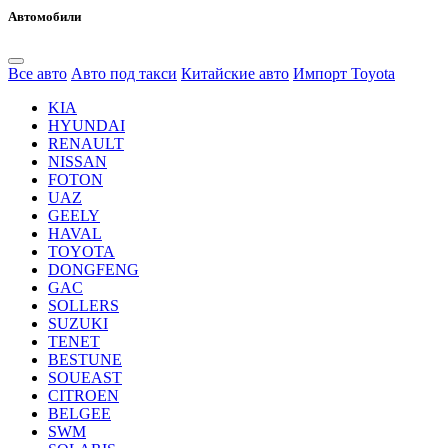
Автомобили
Все авто
Авто под такси
Китайские авто
Импорт Toyota
KIA
HYUNDAI
RENAULT
NISSAN
FOTON
UAZ
GEELY
HAVAL
TOYOTA
DONGFENG
GAC
SOLLERS
SUZUKI
TENET
BESTUNE
SOUEAST
CITROEN
BELGEE
SWM