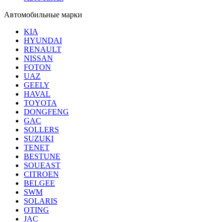
Автомобильные марки
KIA
HYUNDAI
RENAULT
NISSAN
FOTON
UAZ
GEELY
HAVAL
TOYOTA
DONGFENG
GAC
SOLLERS
SUZUKI
TENET
BESTUNE
SOUEAST
CITROEN
BELGEE
SWM
SOLARIS
OTING
JAC