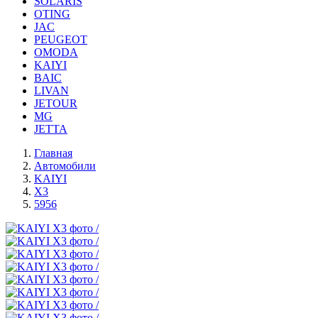
SOLARIS
OTING
JAC
PEUGEOT
OMODA
KAIYI
BAIC
LIVAN
JETOUR
MG
JETTA
Главная
Автомобили
KAIYI
X3
5956