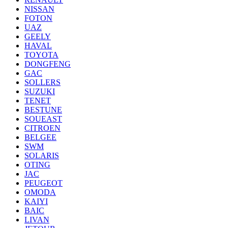
NISSAN
FOTON
UAZ
GEELY
HAVAL
TOYOTA
DONGFENG
GAC
SOLLERS
SUZUKI
TENET
BESTUNE
SOUEAST
CITROEN
BELGEE
SWM
SOLARIS
OTING
JAC
PEUGEOT
OMODA
KAIYI
BAIC
LIVAN