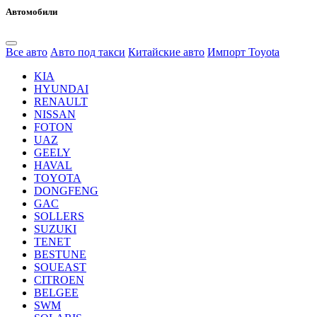
Автомобили
Все авто
Авто под такси
Китайские авто
Импорт Toyota
KIA
HYUNDAI
RENAULT
NISSAN
FOTON
UAZ
GEELY
HAVAL
TOYOTA
DONGFENG
GAC
SOLLERS
SUZUKI
TENET
BESTUNE
SOUEAST
CITROEN
BELGEE
SWM