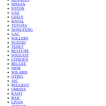
NISSAN
FOTON
UAZ
GEELY
HAVAL
TOYOTA
DONGFENG
GAC
SOLLERS
SUZUKI
TENET
BESTUNE
SOUEAST
CITROEN
BELGEE
SWM
SOLARIS
OTING
JAC
PEUGEOT
OMODA
KAIYI
BAIC
LIVAN