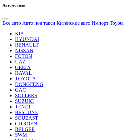
Автомобили
Все авто
Авто под такси
Китайские авто
Импорт Toyota
KIA
HYUNDAI
RENAULT
NISSAN
FOTON
UAZ
GEELY
HAVAL
TOYOTA
DONGFENG
GAC
SOLLERS
SUZUKI
TENET
BESTUNE
SOUEAST
CITROEN
BELGEE
SWM