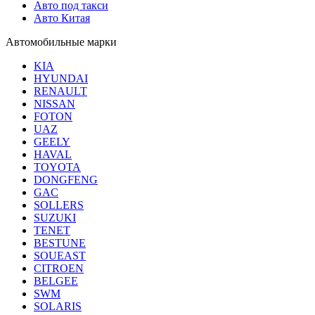
Авто под такси
Авто Китая
Автомобильные марки
KIA
HYUNDAI
RENAULT
NISSAN
FOTON
UAZ
GEELY
HAVAL
TOYOTA
DONGFENG
GAC
SOLLERS
SUZUKI
TENET
BESTUNE
SOUEAST
CITROEN
BELGEE
SWM
SOLARIS