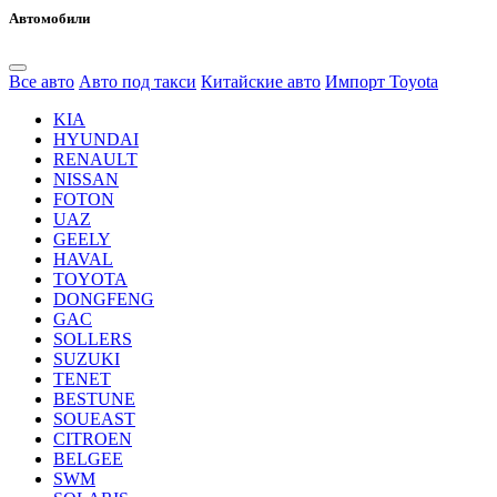
Автомобили
Все авто
Авто под такси
Китайские авто
Импорт Toyota
KIA
HYUNDAI
RENAULT
NISSAN
FOTON
UAZ
GEELY
HAVAL
TOYOTA
DONGFENG
GAC
SOLLERS
SUZUKI
TENET
BESTUNE
SOUEAST
CITROEN
BELGEE
SWM