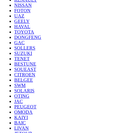
NISSAN
FOTON
UAZ
GEELY
HAVAL
TOYOTA
DONGFENG
GAC
SOLLERS
SUZUKI
TENET
BESTUNE
SOUEAST
CITROEN
BELGEE
SWM
SOLARIS
OTING
JAC
PEUGEOT
OMODA
KAIYI
BAIC
LIVAN