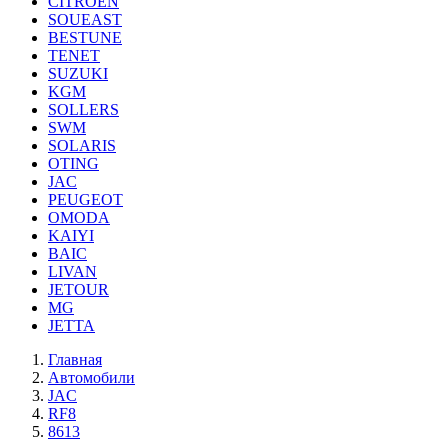
CITROEN
SOUEAST
BESTUNE
TENET
SUZUKI
KGM
SOLLERS
SWM
SOLARIS
OTING
JAC
PEUGEOT
OMODA
KAIYI
BAIC
LIVAN
JETOUR
MG
JETTA
Главная
Автомобили
JAC
RF8
8613