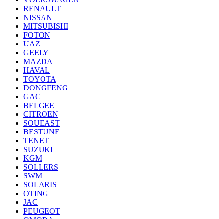
RENAULT
NISSAN
MITSUBISHI
FOTON
UAZ
GEELY
MAZDA
HAVAL
TOYOTA
DONGFENG
GAC
BELGEE
CITROEN
SOUEAST
BESTUNE
TENET
SUZUKI
KGM
SOLLERS
SWM
SOLARIS
OTING
JAC
PEUGEOT