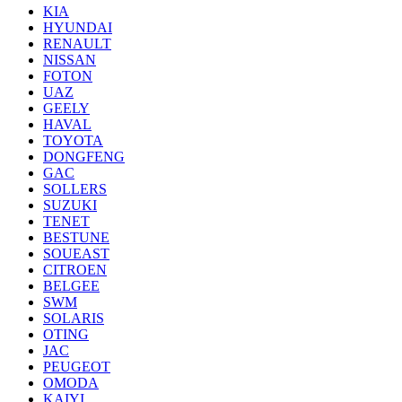
KIA
HYUNDAI
RENAULT
NISSAN
FOTON
UAZ
GEELY
HAVAL
TOYOTA
DONGFENG
GAC
SOLLERS
SUZUKI
TENET
BESTUNE
SOUEAST
CITROEN
BELGEE
SWM
SOLARIS
OTING
JAC
PEUGEOT
OMODA
KAIYI