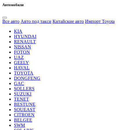
Автомобили
Все авто
Авто под такси
Китайские авто
Импорт Toyota
KIA
HYUNDAI
RENAULT
NISSAN
FOTON
UAZ
GEELY
HAVAL
TOYOTA
DONGFENG
GAC
SOLLERS
SUZUKI
TENET
BESTUNE
SOUEAST
CITROEN
BELGEE
SWM