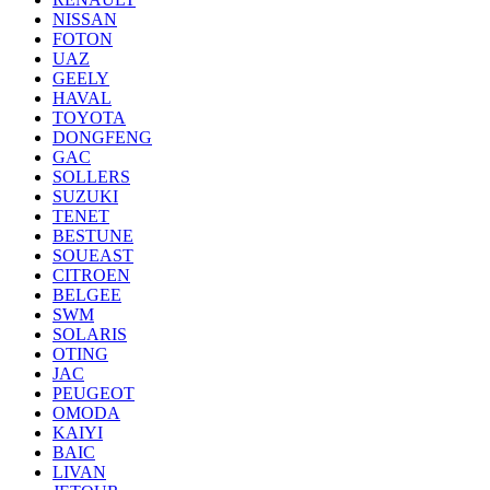
NISSAN
FOTON
UAZ
GEELY
HAVAL
TOYOTA
DONGFENG
GAC
SOLLERS
SUZUKI
TENET
BESTUNE
SOUEAST
CITROEN
BELGEE
SWM
SOLARIS
OTING
JAC
PEUGEOT
OMODA
KAIYI
BAIC
LIVAN