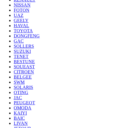
NISSAN
FOTON
UAZ
GEELY
HAVAL
TOYOTA
DONGFENG
GAC
SOLLERS
SUZUKI
TENET
BESTUNE
SOUEAST
CITROEN
BELGEE
SWM
SOLARIS
OTING
JAC
PEUGEOT
OMODA
KAIYI
BAIC
LIVAN