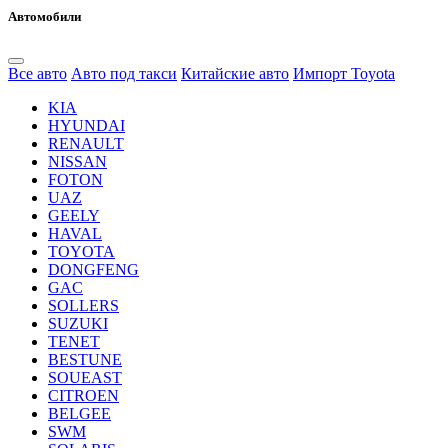
Автомобили
Все авто
Авто под такси
Китайские авто
Импорт Toyota
KIA
HYUNDAI
RENAULT
NISSAN
FOTON
UAZ
GEELY
HAVAL
TOYOTA
DONGFENG
GAC
SOLLERS
SUZUKI
TENET
BESTUNE
SOUEAST
CITROEN
BELGEE
SWM