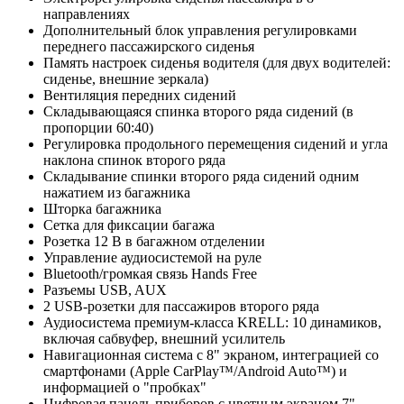
направлениях
Дополнительный блок управления регулировками
переднего пассажирского сиденья
Память настроек сиденья водителя (для двух водителей:
сиденье, внешние зеркала)
Вентиляция передних сидений
Складывающаяся спинка второго ряда сидений (в
пропорции 60:40)
Регулировка продольного перемещения сидений и угла
наклона спинок второго ряда
Складывание спинки второго ряда сидений одним
нажатием из багажника
Шторка багажника
Сетка для фиксации багажа
Розетка 12 В в багажном отделении
Управление аудиосистемой на руле
Bluetooth/громкая связь Hands Free
Разъемы USB, AUX
2 USB-розетки для пассажиров второго ряда
Аудиосистема премиум-класса KRELL: 10 динамиков,
включая сабвуфер, внешний усилитель
Навигационная система с 8" экраном, интеграцией со
смартфонами (Apple CarPlay™/Android Auto™) и
информацией о "пробках"
Цифровая панель приборов с цветным экраном 7"