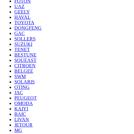
FOTON
UAZ
GEELY
HAVAL
TOYOTA
DONGFENG
GAC
SOLLERS
SUZUKI
TENET
BESTUNE
SOUEAST
CITROEN
BELGEE
SWM
SOLARIS
OTING
JAC
PEUGEOT
OMODA
KAIYI
BAIC
LIVAN
JETOUR
MG