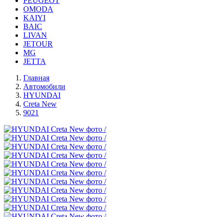
PEUGEOT
OMODA
KAIYI
BAIC
LIVAN
JETOUR
MG
JETTA
Главная
Автомобили
HYUNDAI
Creta New
9021