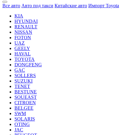
Все авто
Авто под такси
Китайские авто
Импорт Toyota
KIA
HYUNDAI
RENAULT
NISSAN
FOTON
UAZ
GEELY
HAVAL
TOYOTA
DONGFENG
GAC
SOLLERS
SUZUKI
TENET
BESTUNE
SOUEAST
CITROEN
BELGEE
SWM
SOLARIS
OTING
JAC