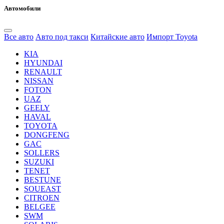
Автомобили
Все авто
Авто под такси
Китайские авто
Импорт Toyota
KIA
HYUNDAI
RENAULT
NISSAN
FOTON
UAZ
GEELY
HAVAL
TOYOTA
DONGFENG
GAC
SOLLERS
SUZUKI
TENET
BESTUNE
SOUEAST
CITROEN
BELGEE
SWM