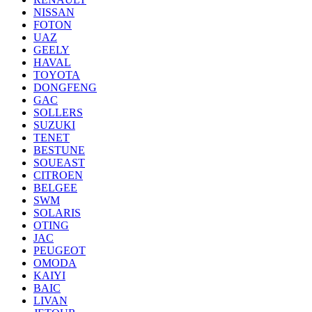
NISSAN
FOTON
UAZ
GEELY
HAVAL
TOYOTA
DONGFENG
GAC
SOLLERS
SUZUKI
TENET
BESTUNE
SOUEAST
CITROEN
BELGEE
SWM
SOLARIS
OTING
JAC
PEUGEOT
OMODA
KAIYI
BAIC
LIVAN