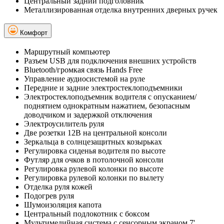
Центральный задний подголовник
Металлизированная отделка внутренних дверных ручек
Комфорт
Маршрутный компьютер
Разъем USB для подключения внешних устройств
Bluetooth/громкая связь Hands Free
Управление аудиосистемой на руле
Передние и задние электростеклоподъемники
Электростеклоподъемник водителя с опусканием/
поднятием однократным нажатием, безопасным
доводчиком и задержкой отключения
Электроусилитель руля
Две розетки 12В на центральной консоли
Зеркальца в солнцезащитных козырьках
Регулировка сиденья водителя по высоте
Футляр для очков в потолочной консоли
Регулировка рулевой колонки по высоте
Регулировка рулевой колонки по вылету
Отделка руля кожей
Подогрев руля
Шумоизоляция капота
Центральный подлокотник с боксом
Мультимедийная система с сенсорным экраном 7',