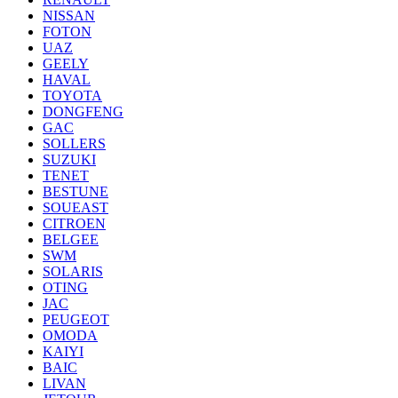
NISSAN
FOTON
UAZ
GEELY
HAVAL
TOYOTA
DONGFENG
GAC
SOLLERS
SUZUKI
TENET
BESTUNE
SOUEAST
CITROEN
BELGEE
SWM
SOLARIS
OTING
JAC
PEUGEOT
OMODA
KAIYI
BAIC
LIVAN