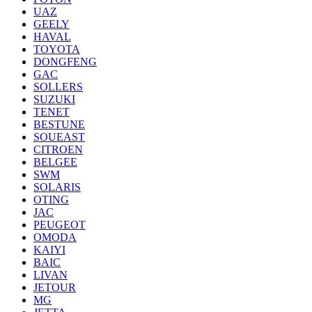
UAZ
GEELY
HAVAL
TOYOTA
DONGFENG
GAC
SOLLERS
SUZUKI
TENET
BESTUNE
SOUEAST
CITROEN
BELGEE
SWM
SOLARIS
OTING
JAC
PEUGEOT
OMODA
KAIYI
BAIC
LIVAN
JETOUR
MG