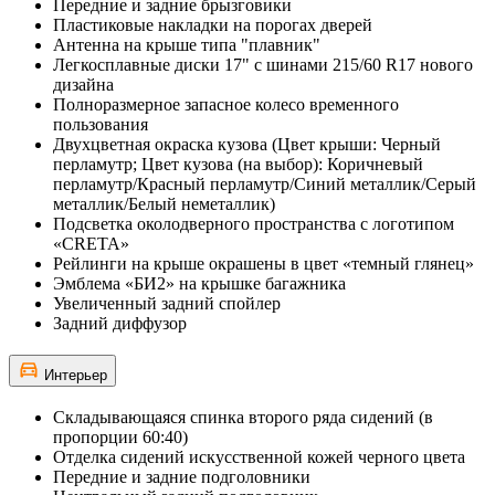
Передние и задние брызговики
Пластиковые накладки на порогах дверей
Антенна на крыше типа "плавник"
Легкосплавные диски 17" с шинами 215/60 R17 нового
дизайна
Полноразмерное запасное колесо временного
пользования
Двухцветная окраска кузова (Цвет крыши: Черный
перламутр; Цвет кузова (на выбор): Коричневый
перламутр/Красный перламутр/Синий металлик/Серый
металлик/Белый неметаллик)
Подсветка околодверного пространства с логотипом
«CRETA»
Рейлинги на крыше окрашены в цвет «темный глянец»
Эмблема «БИ2» на крышке багажника
Увеличенный задний спойлер
Задний диффузор
Интерьер
Складывающаяся спинка второго ряда сидений (в
пропорции 60:40)
Отделка сидений искусственной кожей черного цвета
Передние и задние подголовники