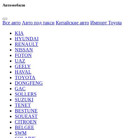
Автомобили
Все авто
Авто под такси
Китайские авто
Импорт Toyota
KIA
HYUNDAI
RENAULT
NISSAN
FOTON
UAZ
GEELY
HAVAL
TOYOTA
DONGFENG
GAC
SOLLERS
SUZUKI
TENET
BESTUNE
SOUEAST
CITROEN
BELGEE
SWM