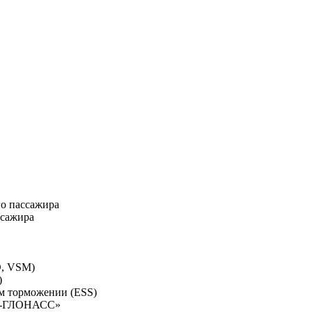
го пассажира
ссажира
D, VSM)
)
ом торможении (ESS)
РА-ГЛОНАСС»