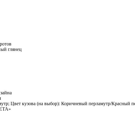
ротов
ный глянец
изайна
я
мутр; Цвет кузова (на выбор): Коричневый перламутр/Красный 
RETA»