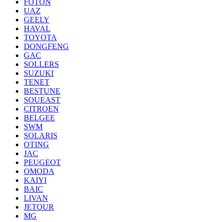
FOTON
UAZ
GEELY
HAVAL
TOYOTA
DONGFENG
GAC
SOLLERS
SUZUKI
TENET
BESTUNE
SOUEAST
CITROEN
BELGEE
SWM
SOLARIS
OTING
JAC
PEUGEOT
OMODA
KAIYI
BAIC
LIVAN
JETOUR
MG