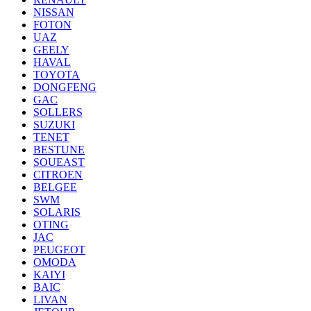
NISSAN
FOTON
UAZ
GEELY
HAVAL
TOYOTA
DONGFENG
GAC
SOLLERS
SUZUKI
TENET
BESTUNE
SOUEAST
CITROEN
BELGEE
SWM
SOLARIS
OTING
JAC
PEUGEOT
OMODA
KAIYI
BAIC
LIVAN