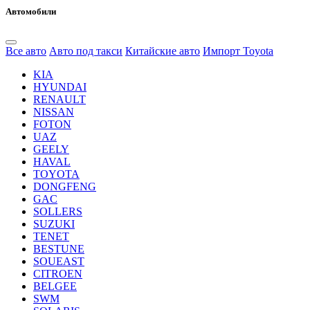
Автомобили
Все авто
Авто под такси
Китайские авто
Импорт Toyota
KIA
HYUNDAI
RENAULT
NISSAN
FOTON
UAZ
GEELY
HAVAL
TOYOTA
DONGFENG
GAC
SOLLERS
SUZUKI
TENET
BESTUNE
SOUEAST
CITROEN
BELGEE
SWM