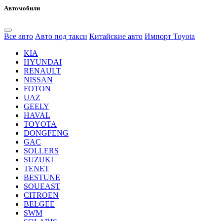
Автомобили
Все авто
Авто под такси
Китайские авто
Импорт Toyota
KIA
HYUNDAI
RENAULT
NISSAN
FOTON
UAZ
GEELY
HAVAL
TOYOTA
DONGFENG
GAC
SOLLERS
SUZUKI
TENET
BESTUNE
SOUEAST
CITROEN
BELGEE
SWM