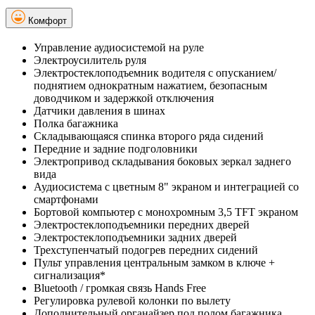
Комфорт
Управление аудиосистемой на руле
Электроусилитель руля
Электростеклоподъемник водителя с опусканием/
поднятием однократным нажатием, безопасным
доводчиком и задержкой отключения
Датчики давления в шинах
Полка багажника
Складывающаяся спинка второго ряда сидений
Передние и задние подголовники
Электропривод складывания боковых зеркал заднего
вида
Аудиосистема с цветным 8" экраном и интеграцией со
смартфонами
Бортовой компьютер с монохромным 3,5 TFT экраном
Электростеклоподъемники передних дверей
Электростеклоподъемники задних дверей
Трехступенчатый подогрев передних сидений
Пульт управления центральным замком в ключе +
сигнализация*
Bluetooth / громкая связь Hands Free
Регулировка рулевой колонки по вылету
Дополнительный органайзер под полом багажника