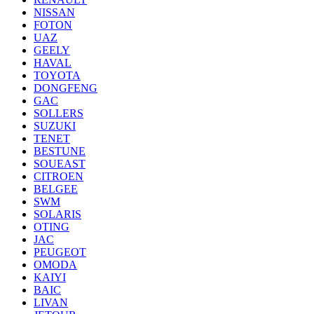
NISSAN
FOTON
UAZ
GEELY
HAVAL
TOYOTA
DONGFENG
GAC
SOLLERS
SUZUKI
TENET
BESTUNE
SOUEAST
CITROEN
BELGEE
SWM
SOLARIS
OTING
JAC
PEUGEOT
OMODA
KAIYI
BAIC
LIVAN