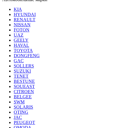
KIA
HYUNDAI
RENAULT
NISSAN
FOTON
UAZ
GEELY
HAVAL
TOYOTA
DONGFENG
GAC
SOLLERS
SUZUKI
TENET
BESTUNE
SOUEAST
CITROEN
BELGEE
SWM
SOLARIS
OTING
JAC
PEUGEOT
OMODA