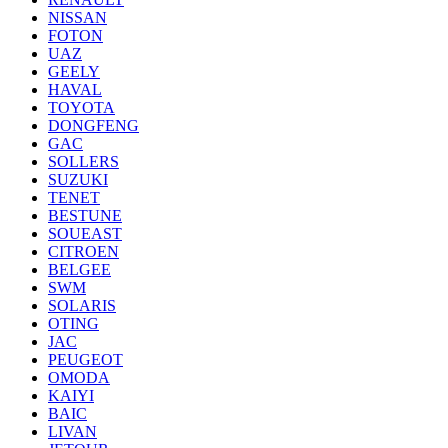
NISSAN
FOTON
UAZ
GEELY
HAVAL
TOYOTA
DONGFENG
GAC
SOLLERS
SUZUKI
TENET
BESTUNE
SOUEAST
CITROEN
BELGEE
SWM
SOLARIS
OTING
JAC
PEUGEOT
OMODA
KAIYI
BAIC
LIVAN