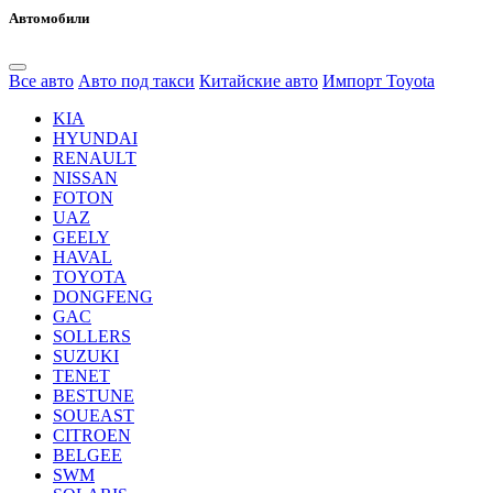
Автомобили
Все авто
Авто под такси
Китайские авто
Импорт Toyota
KIA
HYUNDAI
RENAULT
NISSAN
FOTON
UAZ
GEELY
HAVAL
TOYOTA
DONGFENG
GAC
SOLLERS
SUZUKI
TENET
BESTUNE
SOUEAST
CITROEN
BELGEE
SWM