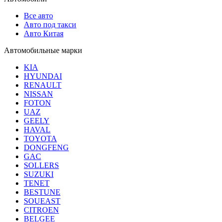
Все авто
Авто под такси
Авто Китая
Автомобильные марки
KIA
HYUNDAI
RENAULT
NISSAN
FOTON
UAZ
GEELY
HAVAL
TOYOTA
DONGFENG
GAC
SOLLERS
SUZUKI
TENET
BESTUNE
SOUEAST
CITROEN
BELGEE