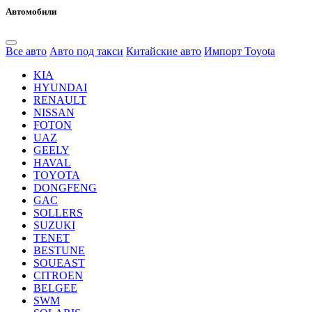
Автомобили
Все авто
Авто под такси
Китайские авто
Импорт Toyota
KIA
HYUNDAI
RENAULT
NISSAN
FOTON
UAZ
GEELY
HAVAL
TOYOTA
DONGFENG
GAC
SOLLERS
SUZUKI
TENET
BESTUNE
SOUEAST
CITROEN
BELGEE
SWM