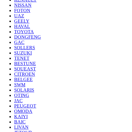
NISSAN
FOTON
UAZ
GEELY
HAVAL
TOYOTA
DONGFENG
GAC
SOLLERS
SUZUKI
TENET
BESTUNE
SOUEAST
CITROEN
BELGEE
SWM
SOLARIS
OTING
JAC
PEUGEOT
OMODA
KAIYI
BAIC
LIVAN