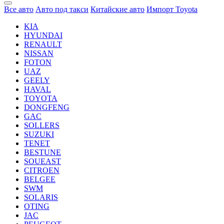
Все авто
Авто под такси
Китайские авто
Импорт Toyota
KIA
HYUNDAI
RENAULT
NISSAN
FOTON
UAZ
GEELY
HAVAL
TOYOTA
DONGFENG
GAC
SOLLERS
SUZUKI
TENET
BESTUNE
SOUEAST
CITROEN
BELGEE
SWM
SOLARIS
OTING
JAC