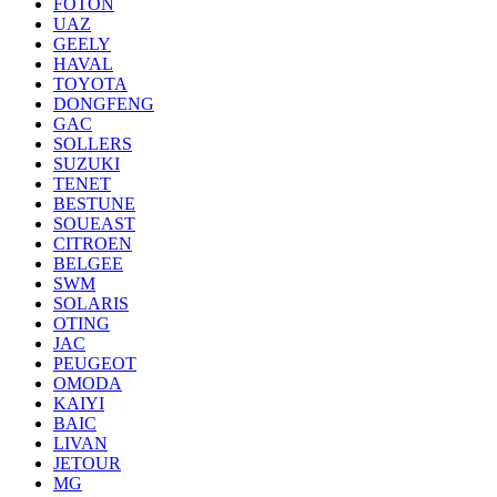
FOTON
UAZ
GEELY
HAVAL
TOYOTA
DONGFENG
GAC
SOLLERS
SUZUKI
TENET
BESTUNE
SOUEAST
CITROEN
BELGEE
SWM
SOLARIS
OTING
JAC
PEUGEOT
OMODA
KAIYI
BAIC
LIVAN
JETOUR
MG