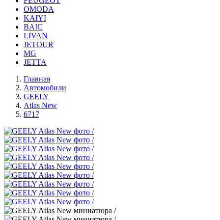
PEUGEOT
OMODA
KAIYI
BAIC
LIVAN
JETOUR
MG
JETTA
Главная
Автомобили
GEELY
Atlas New
6717