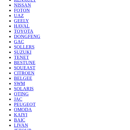
NISSAN
FOTON
UAZ
GEELY
HAVAL
TOYOTA
DONGFENG
GAC
SOLLERS
SUZUKI
TENET
BESTUNE
SOUEAST
CITROEN
BELGEE
SWM
SOLARIS
OTING
JAC
PEUGEOT
OMODA
KAIYI
BAIC
LIVAN