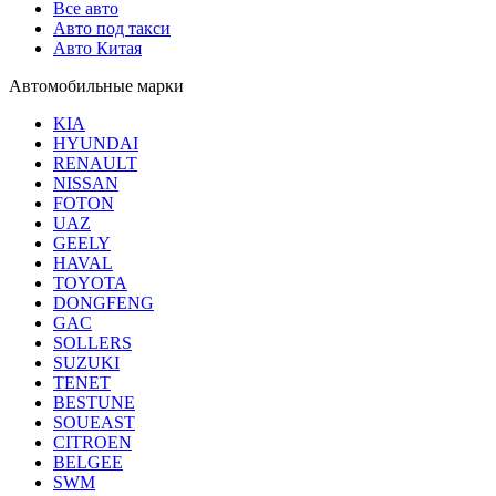
Все авто
Авто под такси
Авто Китая
Автомобильные марки
KIA
HYUNDAI
RENAULT
NISSAN
FOTON
UAZ
GEELY
HAVAL
TOYOTA
DONGFENG
GAC
SOLLERS
SUZUKI
TENET
BESTUNE
SOUEAST
CITROEN
BELGEE
SWM