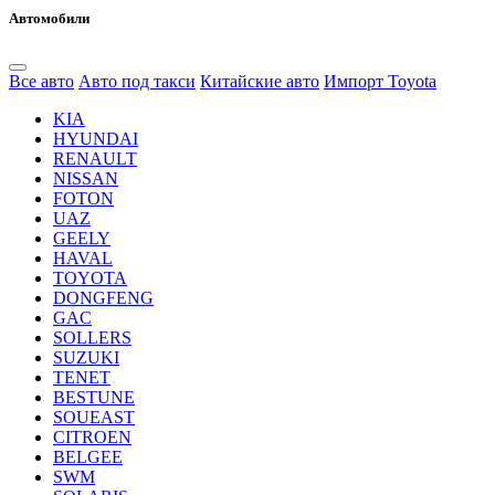
Автомобили
Все авто
Авто под такси
Китайские авто
Импорт Toyota
KIA
HYUNDAI
RENAULT
NISSAN
FOTON
UAZ
GEELY
HAVAL
TOYOTA
DONGFENG
GAC
SOLLERS
SUZUKI
TENET
BESTUNE
SOUEAST
CITROEN
BELGEE
SWM