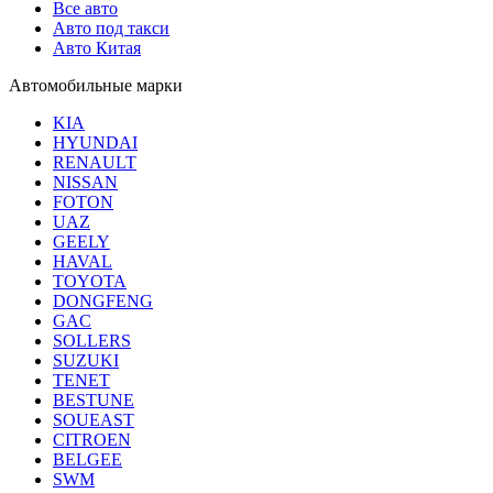
Все авто
Авто под такси
Авто Китая
Автомобильные марки
KIA
HYUNDAI
RENAULT
NISSAN
FOTON
UAZ
GEELY
HAVAL
TOYOTA
DONGFENG
GAC
SOLLERS
SUZUKI
TENET
BESTUNE
SOUEAST
CITROEN
BELGEE
SWM