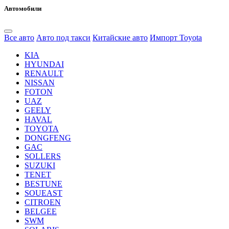
Автомобили
Все авто
Авто под такси
Китайские авто
Импорт Toyota
KIA
HYUNDAI
RENAULT
NISSAN
FOTON
UAZ
GEELY
HAVAL
TOYOTA
DONGFENG
GAC
SOLLERS
SUZUKI
TENET
BESTUNE
SOUEAST
CITROEN
BELGEE
SWM