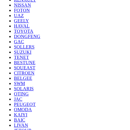
NISSAN
FOTON
UAZ
GEELY
HAVAL
TOYOTA
DONGFENG
GAC
SOLLERS
SUZUKI
TENET
BESTUNE
SOUEAST
CITROEN
BELGEE
SWM
SOLARIS
OTING
JAC
PEUGEOT
OMODA
KAIYI
BAIC
LIVAN