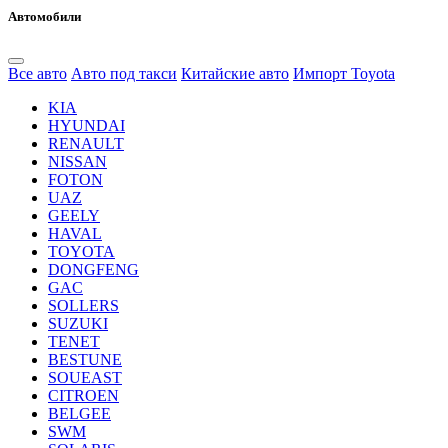
Автомобили
Все авто
Авто под такси
Китайские авто
Импорт Toyota
KIA
HYUNDAI
RENAULT
NISSAN
FOTON
UAZ
GEELY
HAVAL
TOYOTA
DONGFENG
GAC
SOLLERS
SUZUKI
TENET
BESTUNE
SOUEAST
CITROEN
BELGEE
SWM