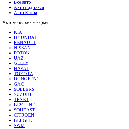
Все авто
Авто под такси
Авто Китая
Автомобильные марки
KIA
HYUNDAI
RENAULT
NISSAN
FOTON
UAZ
GEELY
HAVAL
TOYOTA
DONGFENG
GAC
SOLLERS
SUZUKI
TENET
BESTUNE
SOUEAST
CITROEN
BELGEE
SWM