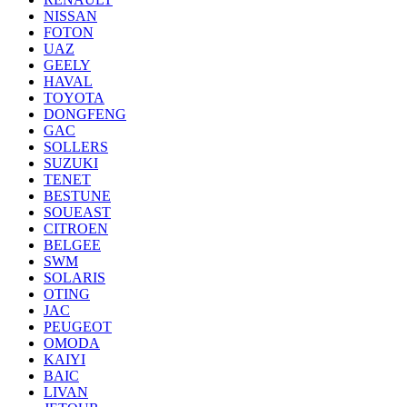
NISSAN
FOTON
UAZ
GEELY
HAVAL
TOYOTA
DONGFENG
GAC
SOLLERS
SUZUKI
TENET
BESTUNE
SOUEAST
CITROEN
BELGEE
SWM
SOLARIS
OTING
JAC
PEUGEOT
OMODA
KAIYI
BAIC
LIVAN