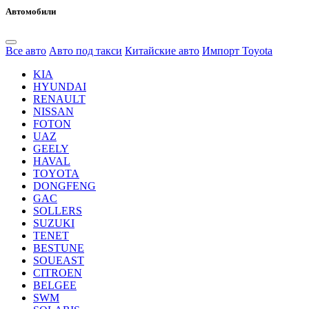
Автомобили
Все авто
Авто под такси
Китайские авто
Импорт Toyota
KIA
HYUNDAI
RENAULT
NISSAN
FOTON
UAZ
GEELY
HAVAL
TOYOTA
DONGFENG
GAC
SOLLERS
SUZUKI
TENET
BESTUNE
SOUEAST
CITROEN
BELGEE
SWM