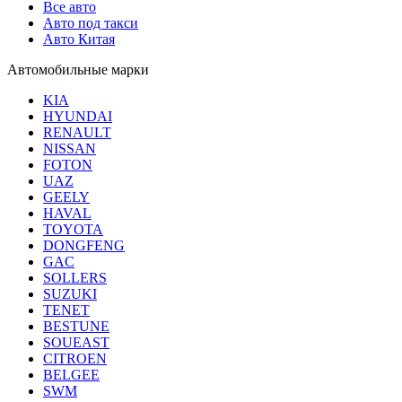
Все авто
Авто под такси
Авто Китая
Автомобильные марки
KIA
HYUNDAI
RENAULT
NISSAN
FOTON
UAZ
GEELY
HAVAL
TOYOTA
DONGFENG
GAC
SOLLERS
SUZUKI
TENET
BESTUNE
SOUEAST
CITROEN
BELGEE
SWM