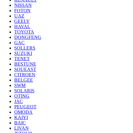
NISSAN
FOTON
UAZ
GEELY
HAVAL
TOYOTA
DONGFENG
GAC
SOLLERS
SUZUKI
TENET
BESTUNE
SOUEAST
CITROEN
BELGEE
SWM
SOLARIS
OTING
JAC
PEUGEOT
OMODA
KAIYI
BAIC
LIVAN