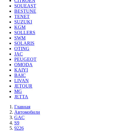
CITROEN
SOUEAST
BESTUNE
TENET
SUZUKI
KGM
SOLLERS
SWM
SOLARIS
OTING
JAC
PEUGEOT
OMODA
KAIYI
BAIC
LIVAN
JETOUR
MG
JETTA
Главная
Автомобили
GAC
S9
9226