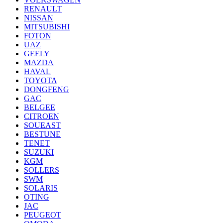
RENAULT
NISSAN
MITSUBISHI
FOTON
UAZ
GEELY
MAZDA
HAVAL
TOYOTA
DONGFENG
GAC
BELGEE
CITROEN
SOUEAST
BESTUNE
TENET
SUZUKI
KGM
SOLLERS
SWM
SOLARIS
OTING
JAC
PEUGEOT