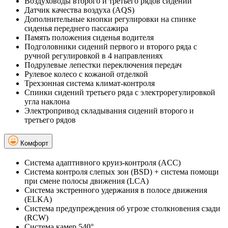
Воздуховоды второго и третьего рядов сидений
Датчик качества воздуха (AQS)
Дополнительные кнопки регулировки на спинке
сиденья переднего пассажира
Память положения сиденья водителя
Подголовники сидений первого и второго ряда с
ручной регулировкой в 4 направлениях
Подрулевые лепестки переключения передач
Рулевое колесо с кожаной отделкой
Трехзонная система климат-контроля
Спинки сидений третьего ряда с электрорегулировкой
угла наклона
Электропривод складывания сидений второго и
третьего рядов
Комфорт
Система адаптивного круиз-контроля (ACC)
Система контроля слепых зон (BSD) + система помощи
при смене полосы движения (LCA)
Система экстренного удержания в полосе движения
(ELKA)
Cистема предупреждения об угрозе столкновения сзади
(RCW)
Система камер 540°