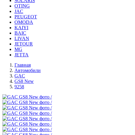
SOLARIS
OTING
JAC
PEUGEOT
OMODA
KAIYI
BAIC
LIVAN
JETOUR
MG
JETTA
Главная
Автомобили
GAC
GS8 New
9258