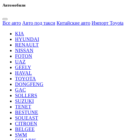
Автомобили
Все авто
Авто под такси
Китайские авто
Импорт Toyota
KIA
HYUNDAI
RENAULT
NISSAN
FOTON
UAZ
GEELY
HAVAL
TOYOTA
DONGFENG
GAC
SOLLERS
SUZUKI
TENET
BESTUNE
SOUEAST
CITROEN
BELGEE
SWM