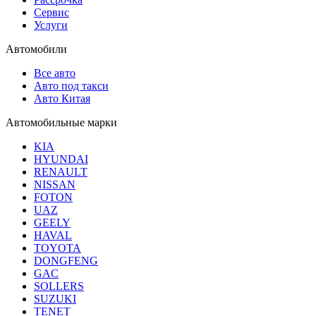
Сервис
Услуги
Автомобили
Все авто
Авто под такси
Авто Китая
Автомобильные марки
KIA
HYUNDAI
RENAULT
NISSAN
FOTON
UAZ
GEELY
HAVAL
TOYOTA
DONGFENG
GAC
SOLLERS
SUZUKI
TENET