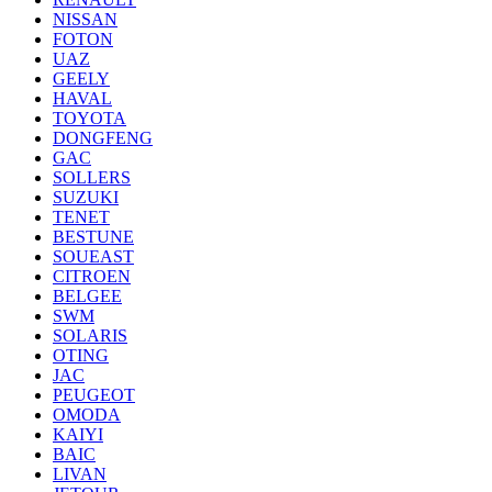
NISSAN
FOTON
UAZ
GEELY
HAVAL
TOYOTA
DONGFENG
GAC
SOLLERS
SUZUKI
TENET
BESTUNE
SOUEAST
CITROEN
BELGEE
SWM
SOLARIS
OTING
JAC
PEUGEOT
OMODA
KAIYI
BAIC
LIVAN