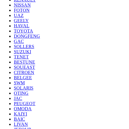
NISSAN
FOTON
UAZ
GEELY
HAVAL
TOYOTA
DONGFENG
GAC
SOLLERS
SUZUKI
TENET
BESTUNE
SOUEAST
CITROEN
BELGEE
SWM
SOLARIS
OTING
JAC
PEUGEOT
OMODA
KAIYI
BAIC
LIVAN