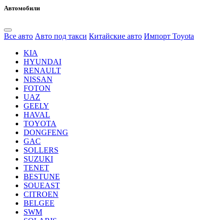
Автомобили
Все авто
Авто под такси
Китайские авто
Импорт Toyota
KIA
HYUNDAI
RENAULT
NISSAN
FOTON
UAZ
GEELY
HAVAL
TOYOTA
DONGFENG
GAC
SOLLERS
SUZUKI
TENET
BESTUNE
SOUEAST
CITROEN
BELGEE
SWM