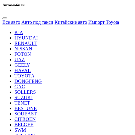
Автомобили
Все авто
Авто под такси
Китайские авто
Импорт Toyota
KIA
HYUNDAI
RENAULT
NISSAN
FOTON
UAZ
GEELY
HAVAL
TOYOTA
DONGFENG
GAC
SOLLERS
SUZUKI
TENET
BESTUNE
SOUEAST
CITROEN
BELGEE
SWM