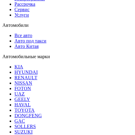
Рассрочка
Сервис
Услуги
Автомобили
Все авто
Авто под такси
Авто Китая
Автомобильные марки
KIA
HYUNDAI
RENAULT
NISSAN
FOTON
UAZ
GEELY
HAVAL
TOYOTA
DONGFENG
GAC
SOLLERS
SUZUKI