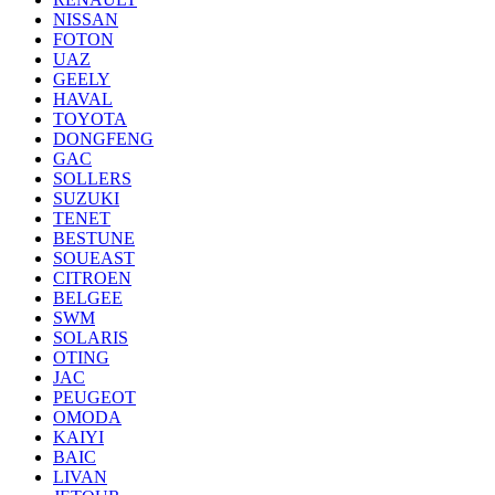
NISSAN
FOTON
UAZ
GEELY
HAVAL
TOYOTA
DONGFENG
GAC
SOLLERS
SUZUKI
TENET
BESTUNE
SOUEAST
CITROEN
BELGEE
SWM
SOLARIS
OTING
JAC
PEUGEOT
OMODA
KAIYI
BAIC
LIVAN