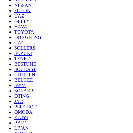
NISSAN
FOTON
UAZ
GEELY
HAVAL
TOYOTA
DONGFENG
GAC
SOLLERS
SUZUKI
TENET
BESTUNE
SOUEAST
CITROEN
BELGEE
SWM
SOLARIS
OTING
JAC
PEUGEOT
OMODA
KAIYI
BAIC
LIVAN