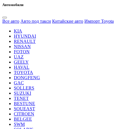
Автомобили
Все авто
Авто под такси
Китайские авто
Импорт Toyota
KIA
HYUNDAI
RENAULT
NISSAN
FOTON
UAZ
GEELY
HAVAL
TOYOTA
DONGFENG
GAC
SOLLERS
SUZUKI
TENET
BESTUNE
SOUEAST
CITROEN
BELGEE
SWM