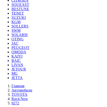
CITROEN
SOUEAST
BESTUNE
TENET
SUZUKI
KGM
SOLLERS
SWM
SOLARIS
OTING
JAC
PEUGEOT
OMODA
KAIYI
BAIC
LIVAN
JETOUR
MG
JETTA
Главная
Автомобили
TOYOTA
Rav4 New
9272