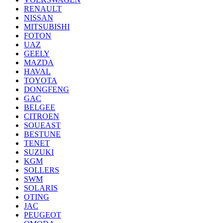
RENAULT
NISSAN
MITSUBISHI
FOTON
UAZ
GEELY
MAZDA
HAVAL
TOYOTA
DONGFENG
GAC
BELGEE
CITROEN
SOUEAST
BESTUNE
TENET
SUZUKI
KGM
SOLLERS
SWM
SOLARIS
OTING
JAC
PEUGEOT