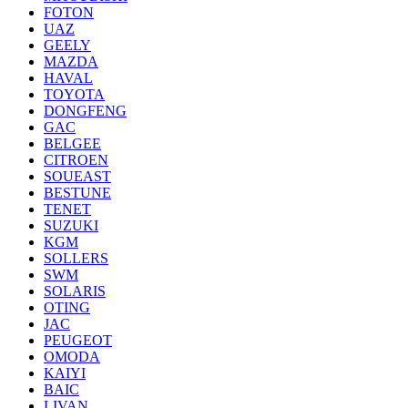
FOTON
UAZ
GEELY
MAZDA
HAVAL
TOYOTA
DONGFENG
GAC
BELGEE
CITROEN
SOUEAST
BESTUNE
TENET
SUZUKI
KGM
SOLLERS
SWM
SOLARIS
OTING
JAC
PEUGEOT
OMODA
KAIYI
BAIC
LIVAN