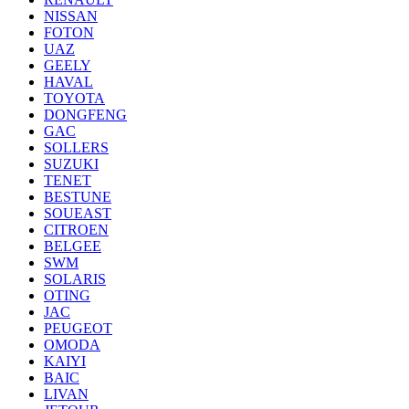
NISSAN
FOTON
UAZ
GEELY
HAVAL
TOYOTA
DONGFENG
GAC
SOLLERS
SUZUKI
TENET
BESTUNE
SOUEAST
CITROEN
BELGEE
SWM
SOLARIS
OTING
JAC
PEUGEOT
OMODA
KAIYI
BAIC
LIVAN