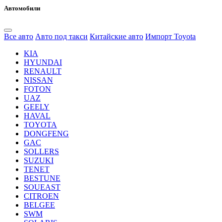
Автомобили
Все авто
Авто под такси
Китайские авто
Импорт Toyota
KIA
HYUNDAI
RENAULT
NISSAN
FOTON
UAZ
GEELY
HAVAL
TOYOTA
DONGFENG
GAC
SOLLERS
SUZUKI
TENET
BESTUNE
SOUEAST
CITROEN
BELGEE
SWM