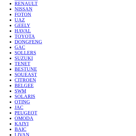
RENAULT
NISSAN
FOTON
UAZ
GEELY
HAVAL
TOYOTA
DONGFENG
GAC
SOLLERS
SUZUKI
TENET
BESTUNE
SOUEAST
CITROEN
BELGEE
SWM
SOLARIS
OTING
JAC
PEUGEOT
OMODA
KAIYI
BAIC
LIVAN