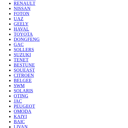
RENAULT
NISSAN
FOTON
UAZ
GEELY
HAVAL
TOYOTA
DONGFENG
GAC
SOLLERS
SUZUKI
TENET
BESTUNE
SOUEAST
CITROEN
BELGEE
SWM
SOLARIS
OTING
JAC
PEUGEOT
OMODA
KAIYI
BAIC
LIVAN