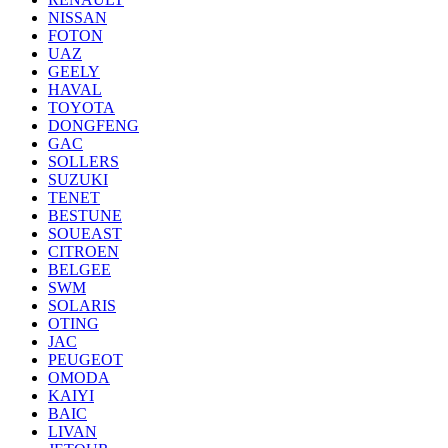
NISSAN
FOTON
UAZ
GEELY
HAVAL
TOYOTA
DONGFENG
GAC
SOLLERS
SUZUKI
TENET
BESTUNE
SOUEAST
CITROEN
BELGEE
SWM
SOLARIS
OTING
JAC
PEUGEOT
OMODA
KAIYI
BAIC
LIVAN