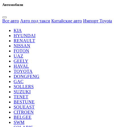
Автомобили
Все авто
Авто под такси
Китайские авто
Импорт Toyota
KIA
HYUNDAI
RENAULT
NISSAN
FOTON
UAZ
GEELY
HAVAL
TOYOTA
DONGFENG
GAC
SOLLERS
SUZUKI
TENET
BESTUNE
SOUEAST
CITROEN
BELGEE
SWM